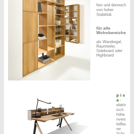
fein und dennoch
von hoher
Stabilität
für alle
Wohnbereiche
als Wandregal,
Raumteiler,
Sideboard oder
Highboard
p i s
a
-
elektr
isch
höhe
nvers
tellba
rer
Schr