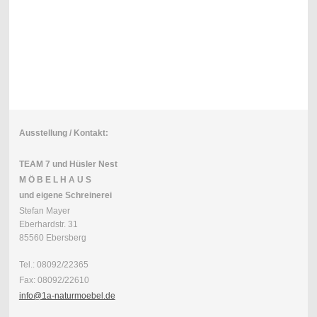
Ausstellung / Kontakt:
TEAM 7 und Hüsler Nest
M Ö B E L H A U S
und eigene Schreinerei
Stefan Mayer
Eberhardstr. 31
85560 Ebersberg
Tel.: 08092/22365
Fax: 08092/22610
info@1a-naturmoebel.de