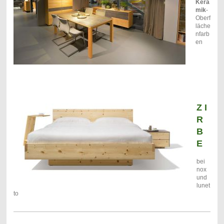
Kera
mik
-
Oberf
läche
nfarb
en
Z I
R
B
E
bei
nox
und
lunet
to