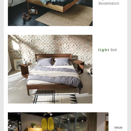
Beistellstisch
l i g h t
Bett
neue