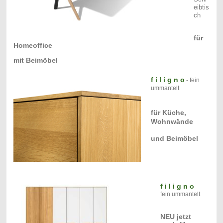
eibtis
ch
für
Homeoffice
mit Beimöbel
f i l i g n o
- fein
ummantelt
für Küche,
Wohnwände
und Beimöbel
f i l i g n o
fein ummantelt
NEU jetzt