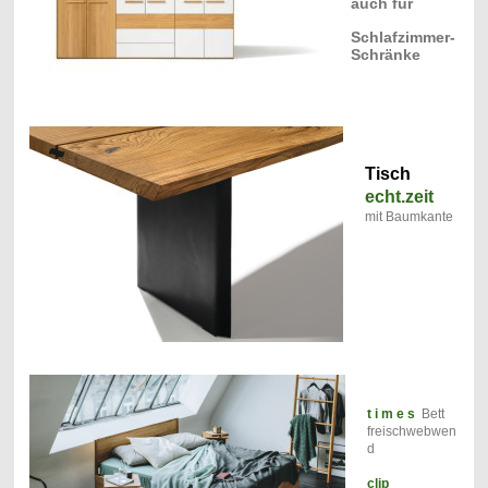
auch für
Schlafzimmer-
Schränke
Tisch
echt.zeit
mit Baumkante
t i m e s
Bett
freischwebwen
d
clip