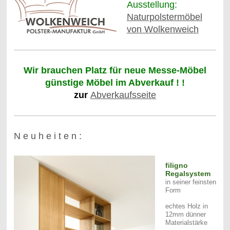
Ausstellung:
Naturpolstermöbel
von Wolkenweich
Wir brauchen Platz für neue Messe-Möbel
günstige Möbel im Abverkauf ! !
zur
Abverkaufsseite
N e u h e i t e n :
filigno
Regalsystem
in seiner feinsten
Form
echtes Holz in
12mm dünner
Materialstärke