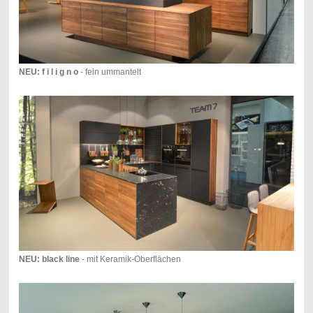
NEU: f i l i g n o
- fein ummantelt
NEU: black line
- mit Keramik-Oberflächen