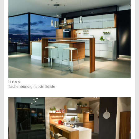
l i n e e
flächenbündig mit Griffleiste