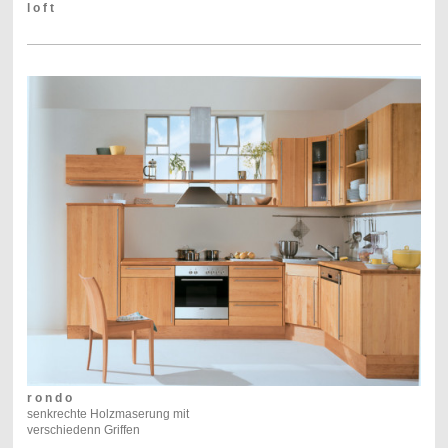
l o f t
r o n d o
senkrechte Holzmaserung mit
verschiedenn Griffen