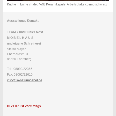
Küche in Eiche chalet, V&B Keramikspüle, Arbeitsplatte cosmo schwarz
Ausstellung / Kontakt:
TEAM 7 und Hüsler Nest
M Ö B E L H A U S
und eigene Schreinerei
Stefan Mayer
Eberhardstr. 31
85560 Ebersberg
Tel.: 08092/22365
Fax: 08092/22610
info@1a-naturmoebel.de
Di 21.07. ist vormittags