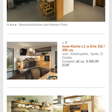
l i n e e
- Massivholzküche zum kleinen Preis
z.B.
linee Küche L1 in Erle 312 /
250 cm
exkl. Arbeitsplatte, Spüle, E-
Geräte
komplett
ab ca. 9.500,00
EUR